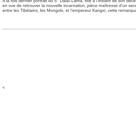
A la fois dernier portrait du 5° DalaÏ-Lama, fixé à l’instant de son déc
en vue de retrouver la nouvelle incarnation, pièce maîtresse d’un secret
entre les Tibétains, les Mongols, et l’empereur Kangxi, cette remarq
art arts afrique africains africa african primitifs primitive tribal e
indonesien polynesian indonesian melanesian asie asia extreme orient 
coréen corea corean siam cambodge siamois cambodgien cambodia cam
south east asia asian asiatique orient oriental expositions achat vent
peinture painting ventes aux encheres publiques commissaires-priseu
gabon congo angola mozambique nouvelle guinée australie australia n
pentecost vanuatu new hebrids nouvelles hebrides new caledonia n
senoufo senufo bronze bois wood dogon bambara bamana malinke l
kota ambete kwele teke kongo bakongo yombe vili kuba salampasu n
mangbetu zande mangbetou azande pende masques masks statues mask 
<