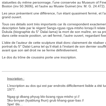
statuettes du même personnage, l'une conservée au Museum of Fine
Boston (inv 50.3606), et l'autre au Musée Guimet (inv. M. G. 24.472).
Les yeux présentent une différence, l’un étant quasiment fermé, et l’a
grand ouvert.
Tous ces détails sont très importants car ils correspondent exactemen
description faite par le régent Sangs-rgyas rgya-mtsho lorsqu’il relate
Dukula (biographie du 5° Dalaï-lama) la mort de son maître, en sa p
dans cette exacte position, un œil fermé, l’autre ouvert, regardant fix
L’idée de l’auteur de cette sculpture était donc clairement de réaliser 
portrait du 5° Dalaï-Lama tel qu’il était à l’instant de son dernier souffl
avant que son œil droit ne se ferme définitivement.
Le dos du trône de coussins porte une inscription.
Inscription :
L’inscription au dos qui est par endroits difficilement lisible a 
1977.
Ngag-gi dbang phyug blo-bzang rgya-mtsho yi //
Sku-brnyan (kyablung lhun) grub khang-gsar-bas //
Spel ‘dis…