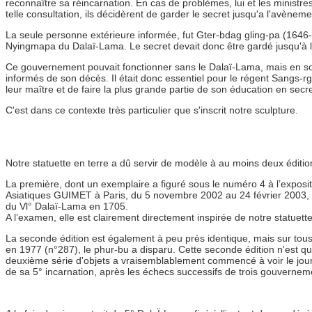
reconnaître sa réincarnation. En cas de problèmes, lui et les ministr
telle consultation, ils décidèrent de garder le secret jusqu'a l'avènem
La seule personne extérieure informée, fut Gter-bdag gling-pa (1646-1
Nyingmapa du Dalaï-Lama. Le secret devait donc être gardé jusqu'à l'i
Ce gouvernement pouvait fonctionner sans le Dalaï-Lama, mais en son 
informés de son décès. Il était donc essentiel pour le régent Sangs-r
leur maître et de faire la plus grande partie de son éducation en secre
C'est dans ce contexte très particulier que s'inscrit notre sculpture.
Notre statuette en terre a dû servir de modèle à au moins deux édit
La première, dont un exemplaire a figuré sous le numéro 4 à l’exposi
Asiatiques GUIMET à Paris, du 5 novembre 2002 au 24 février 2003, a d
du Vl° Dalaï-Lama en 1705.
A l’examen, elle est clairement directement inspirée de notre statuette 
La seconde édition est également à peu près identique, mais sur tous
en 1977 (n°287), le phur-bu a disparu. Cette seconde édition n'est q
deuxième série d'objets a vraisemblablement commencé à voir le jour
de sa 5° incarnation, après les échecs successifs de trois gouvernem