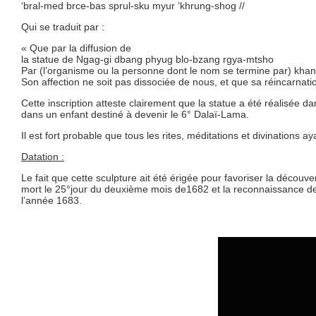
‘bral-med brce-bas sprul-sku myur ‘khrung-shog //
Qui se traduit par :
« Que par la diffusion de
la statue de Ngag-gi dbang phyug blo-bzang rgya-mtsho
Par (l’organisme ou la personne dont le nom se termine par) khan
Son affection ne soit pas dissociée de nous, et que sa réincarnat
Cette inscription atteste clairement que la statue a été réalisée 
dans un enfant destiné à devenir le 6° Dalaï-Lama.
Il est fort probable que tous les rites, méditations et divinations 
Datation :
Le fait que cette sculpture ait été érigée pour favoriser la découv
mort le 25°jour du deuxième mois de1682 et la reconnaissance de
l’année 1683.