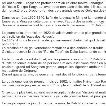
brillant avenir. Il reçut son premier nom du célèbre maître Jonangpa
de l'école Drukpa-Kagyupa, avant que non sans difficultés, il finiss
du monastère de Drépung (un des trois grands centres Gelukpa des en
Dans les années 1620-1640, la fin de la dynastie Ming et la montée de
Empereurs Ming sur cette guerre, et avec l’appui des grands princes
dessus et à réunifier tout le pays autour de la personne du 5° DalaÏ-
Le jeune tulku, intronisé en 1622 devait devenir un des plus grands hom
et la religion du "pays des Neiges".
En 1642, il fonda le système de gouvernement tibétain tel qu'il deva
pho- brang.
La création de ce gouvernement mettait fin à des années de trouble, en
Gelukpa recevait le titre de "Roi du Tibet", du Dalaï-Lama, et de son 
En tant que dirigeant du Tibet, un des premiers soucis du 5° Dalaï-La
d'unité nationale autour de sa personne et des institutions mises en p
palais du grand roi Songtsen gampo, auquel les légendes attribuent l'i
monastère de Drépung.
Durant quarante ans, ce gouvernement devait fonctionner parfaitement
Le quatrième jour du premier mois de 1682, le maître Nyingmapa Pad
mauvais présages perçus sur son "disciple et maître", le 5° Dalaï-Lama.
Onze jours plus tard, suivant les prescriptions de son "disciple et maît
permettre de cacher son décès aux yeux de presque tous, et princip
Le vingt-cinquième jour du deuxième mois, le Dalaï-Lama sentant sa fin