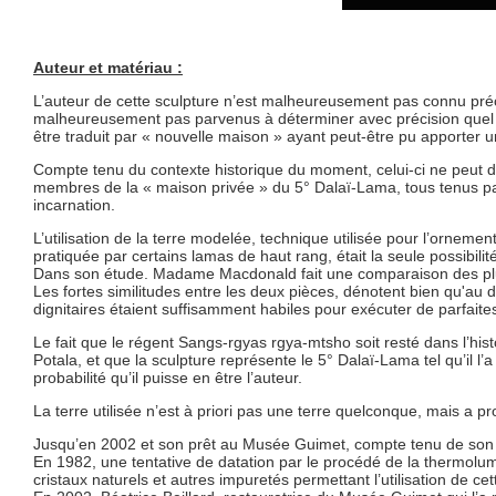
Auteur et matériau :
L’auteur de cette sculpture n’est malheureusement pas connu précis
malheureusement pas parvenus à déterminer avec précision quel 
être traduit par « nouvelle maison » ayant peut-être pu apporter u
Compte tenu du contexte historique du moment, celui-ci ne peut 
membres de la « maison privée » du 5° Dalaï-Lama, tous tenus par l
incarnation.
L’utilisation de la terre modelée, technique utilisée pour l’ornemen
pratiquée par certains lamas de haut rang, était la seule possibilité
Dans son étude. Madame Macdonald fait une comparaison des plus
Les fortes similitudes entre les deux pièces, dénotent bien qu'au de
dignitaires étaient suffisamment habiles pour exécuter de parfait
Le fait que le régent Sangs-rgyas rgya-mtsho soit resté dans l’his
Potala, et que la sculpture représente le 5° Dalaï-Lama tel qu’il l
probabilité qu’il puisse en être l’auteur.
La terre utilisée n’est à priori pas une terre quelconque, mais a 
Jusqu’en 2002 et son prêt au Musée Guimet, compte tenu de son po
En 1982, une tentative de datation par le procédé de la thermolumi
cristaux naturels et autres impuretés permettant l’utilisation de ce