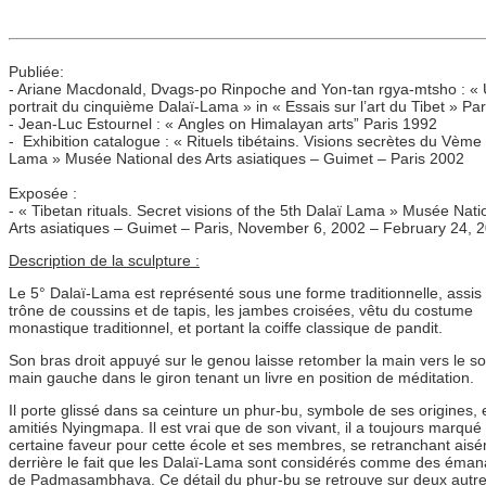
Publiée:
- Ariane Macdonald, Dvags-po Rinpoche and Yon-tan rgya-mtsho : «
portrait du cinquième Dalaï-Lama » in « Essais sur l’art du Tibet » Pa
- Jean-Luc Estournel : « Angles on Himalayan arts” Paris 1992
- Exhibition catalogue : « Rituels tibétains. Visions secrètes du Vème
Lama » Musée National des Arts asiatiques – Guimet – Paris 2002
Exposée :
- « Tibetan rituals. Secret visions of the 5th Dalaï Lama » Musée Nati
Arts asiatiques – Guimet – Paris, November 6, 2002 – February 24, 
Description de la sculpture :
Le 5° Dalaï-Lama est représenté sous une forme traditionnelle, assis
trône de coussins et de tapis, les jambes croisées, vêtu du costume
monastique traditionnel, et portant la coiffe classique de pandit.
Son bras droit appuyé sur le genou laisse retomber la main vers le sol
main gauche dans le giron tenant un livre en position de méditation.
Il porte glissé dans sa ceinture un phur-bu, symbole de ses origines, 
amitiés Nyingmapa. Il est vrai que de son vivant, il a toujours marqué
certaine faveur pour cette école et ses membres, se retranchant ais
derrière le fait que les Dalaï-Lama sont considérés comme des éman
de Padmasambhava. Ce détail du phur-bu se retrouve sur deux autr